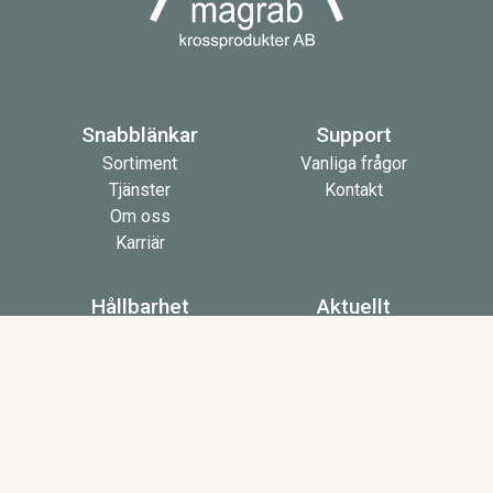
Snabblänkar
Support
Sortiment
Vanliga frågor
Tjänster
Kontakt
Om oss
Karriär
Hållbarhet
Aktuellt
Vad är viktigt för oss
Nyheter
Spårbarhet
Ladda ner katalog
Beställ katalog