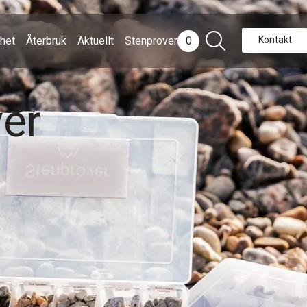
rhet
Återbruk
Aktuellt
Stenprover
0
Kontakt
er