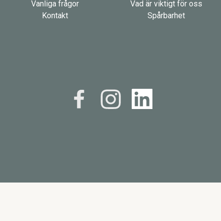
Vanliga frågor
Vad är viktigt för oss
Kontakt
Spårbarhet
Cookiepolicy
Tillgänglighet
Copyright ©
Magrab Krossprodukter AB