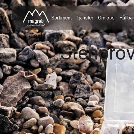
Sortiment
Tjänster
Om oss
Hållba
Stenprov