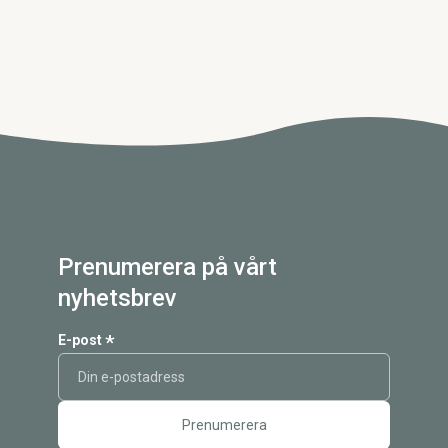
Prenumerera på vårt
nyhetsbrev
*
E-post