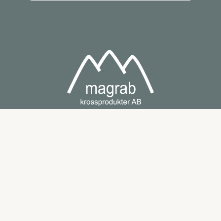
Snabblänkar
Support
Sortiment
Vanliga frågor
Tjänster
Kontakt
Om oss
Karriär